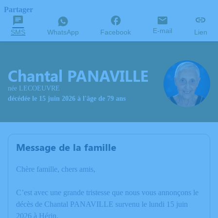
Partager
E-mail
SMS
WhatsApp
Facebook
Lien
Chantal PANAVILLE
née LECOEUVRE
décédée le 15 juin 2026 à l'âge de 79 ans
Message de la famille
Chère famille, chers amis,
C’est avec une grande tristesse que nous vous annonçons le
décès de Chantal PANAVILLE survenu le lundi 15 juin
2026 à Hérin.