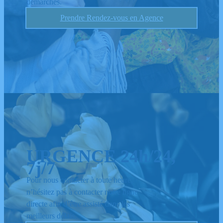
démarches.
Prendre Rendez-vous en Agence
URGENCE 24h/24,
7j/7
Pour nous contacter à toute heure,
n’hésitez pas à contacter notre ligne
directe afin d’être assisté dans les
meilleurs délais.