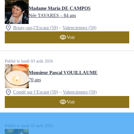
Madame Maria DE CAMPOS
Née TAVARES
– 84 ans
–
Bruay-sur-l’Escaut (59)
Valenciennes (59)
Voir
Publié le lundi 03 août 2026
Monsieur Pascal VOUILLAUME
70 ans
–
Condé sur l’Escaut (59)
Valenciennes (59)
Voir
Publié le lundi 03 août 2026