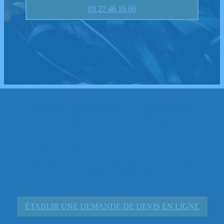
03 27 46 16 66
Demandez votre estimation
d’obsèques en ligne
Portés par des valeurs de partage, de respect et d’excellence,
nous nous engageons à fournir des prestations de grande
qualité aux prix les plus justes.
ÉTABLIR UNE DEMANDE DE DEVIS EN LIGNE