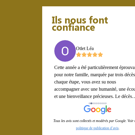
Ils nous font
confiance
a SPINA
Otlet Léa
 et toute son équipe,
Cette année a été particulièrement éprouva
loureuse que nous avons
pour notre famille, marquée par trois décè
écès de mon beau-frère,
chaque étape, vous avez su nous
hance d’être accompagnés
accompagner avec une humanité, une éco
lle. Je tenais à
et une bienveillance précieuses. Le décès
fond du cœur pour votre
d’Isabelle Dervaux le plus récent, a une
te, votre délicatesse et
nouvelle fois mis en lumière votre présenc
ns ces moments où l’on se
constante, votre professionnalisme et votre
Tous les avis sont collectés et modérés par Google. Voir 
ez su nous guider pas à
soutien sans faille. Votre respect et la digni
politique de publication d’avis
.
e respect, de douceur et
avec lesquels vous avez accompagné cha