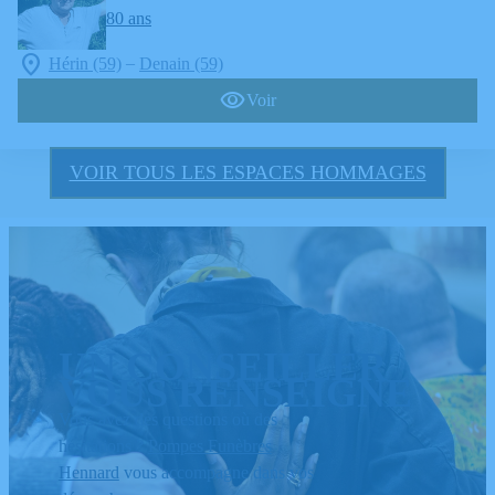
80 ans
–
Hérin (59)
Denain (59)
Voir
VOIR TOUS LES ESPACES HOMMAGES
UN CONSEILLER
VOUS RENSEIGNE
Vous avez des questions où des
hésitations ?
Pompes Funèbres
Hennard
vous accompagne dans vos