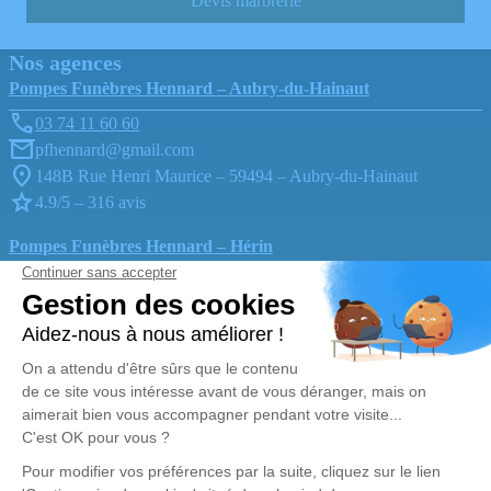
Devis marbrerie
Nos agences
Pompes Funèbres Hennard – Aubry-du-Hainaut
03 74 11 60 60
pfhennard@gmail.com
148B Rue Henri Maurice – 59494 – Aubry-du-Hainaut
4.9/5 – 316 avis
Pompes Funèbres Hennard – Hérin
03 74 11 70 56
pfhennard@gmail.com
42, Rue Jean-Jacques Rousseau – 59195 – Hérin
4.9/5 – 290 avis
Nos Services
Liens utiles
Organiser des obsèques
Avis de décès
Monuments funéraires
Demande de rendez-vous en
agence
Services aux familles