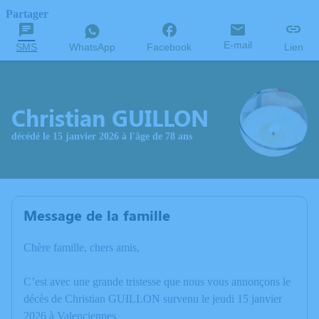
Partager
E-mail
SMS
WhatsApp
Facebook
Lien
Christian GUILLON
décédé le 15 janvier 2026 à l'âge de 78 ans
Message de la famille
Chère famille, chers amis,
C’est avec une grande tristesse que nous vous annonçons le
décès de Christian GUILLON survenu le jeudi 15 janvier
2026 à Valenciennes.