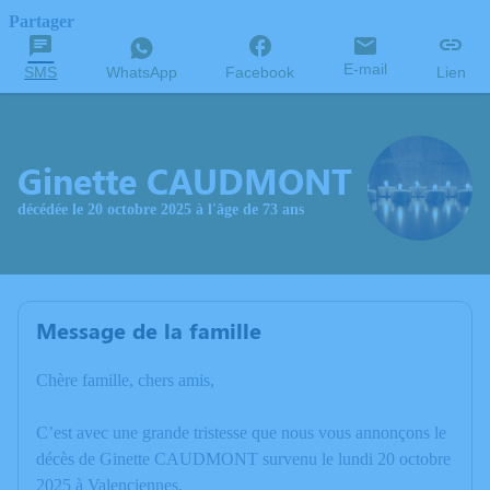
Partager
E-mail
SMS
WhatsApp
Facebook
Lien
Ginette CAUDMONT
décédée le 20 octobre 2025 à l'âge de 73 ans
Message de la famille
Chère famille, chers amis,
C’est avec une grande tristesse que nous vous annonçons le
décès de Ginette CAUDMONT survenu le lundi 20 octobre
2025 à Valenciennes.