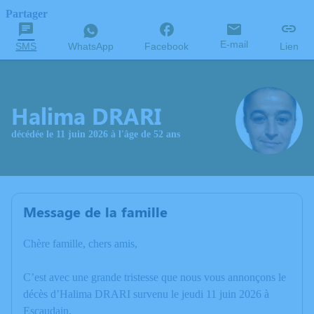
Partager
E-mail
SMS
WhatsApp
Facebook
Lien
Halima DRARI
décédée le 11 juin 2026 à l'âge de 52 ans
Message de la famille
Chère famille, chers amis,
C’est avec une grande tristesse que nous vous annonçons le
décès d’Halima DRARI survenu le jeudi 11 juin 2026 à
Escaudain.