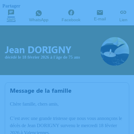
Partager
E-mail
SMS
WhatsApp
Facebook
Lien
Jean DORIGNY
décédé le 18 février 2026 à l'âge de 75 ans
Message de la famille
Chère famille, chers amis,
C’est avec une grande tristesse que nous vous annonçons le
décès de Jean DORIGNY survenu le mercredi 18 février
2026 à Valenciennes.