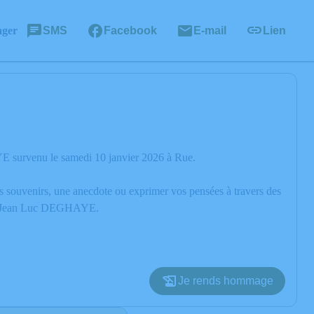
ager
SMS
Facebook
E-mail
Lien
E survenu le samedi 10 janvier 2026 à Rue.
os souvenirs, une anecdote ou exprimer vos pensées à travers des
e de Jean Luc DEGHAYE.
Je rends hommage