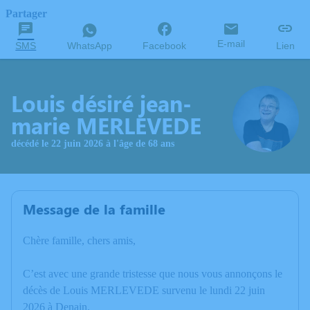
Partager
E-mail
SMS
WhatsApp
Facebook
Lien
Louis désiré jean-
marie MERLEVEDE
décédé le 22 juin 2026 à l'âge de 68 ans
Message de la famille
Chère famille, chers amis,
C’est avec une grande tristesse que nous vous annonçons le
décès de Louis MERLEVEDE survenu le lundi 22 juin
2026 à Denain.