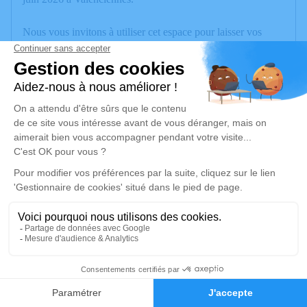
Nous vous invitons à utiliser cet espace pour laisser vos
condoléances, partager des photos souvenirs, une anecdote
ou exprimer vos pensées à travers des poèmes ou des textes.
Cet endroit est un lieu d'expression dédié à honorer la
mémoire de Marie Claude PELABON.
Un service de plantation d’arbre hommage est
disponible
ici
.
Je rends hommage
Cérémonie religieuse
vendredi 19 juin 2026 à 14h30
Église Catholique d'Hérin
9
Place Roger Salengro
Faire-part
Hommages
59195 Hérin