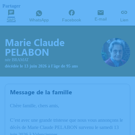
Partager
E-mail
SMS
WhatsApp
Facebook
Lien
Marie Claude
PELABON
née BRAMAT
décédée le 13 juin 2026 à l'âge de 95 ans
Message de la famille
Chère famille, chers amis,
C’est avec une grande tristesse que nous vous annonçons le
décès de Marie Claude PELABON survenu le samedi 13
juin 2026 à Valenciennes.