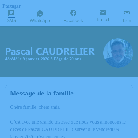
Partager
E-mail
SMS
WhatsApp
Facebook
Lien
Pascal CAUDRELIER
décédé le 9 janvier 2026 à l'âge de 70 ans
Message de la famille
Chère famille, chers amis,
C’est avec une grande tristesse que nous vous annonçons le
décès de Pascal CAUDRELIER survenu le vendredi 09
janvier 2026 à Valenciennes.