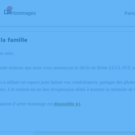
29
Hommages
Part
la famille
rs amis,
ande tristesse que nous vous annonçons le décès de Rémi ALGLAVE su
 à utiliser cet espace pour laisser vos condoléances, partager des phot
tes. Cet endroit est un lieu d'expression dédié à honorer la mémoir
ntation d’arbre hommage est
disponible ici
.