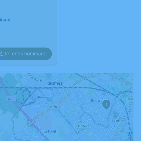
inaut
Je rends hommage
3