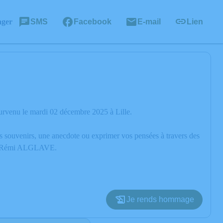
ager
SMS
Facebook
E-mail
Lien
rvenu le mardi 02 décembre 2025 à Lille.
os souvenirs, une anecdote ou exprimer vos pensées à travers des
e de Rémi ALGLAVE.
Je rends hommage