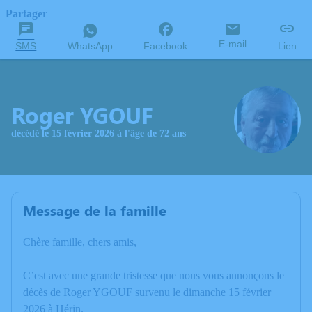
Partager
E-mail
SMS
WhatsApp
Facebook
Lien
Roger YGOUF
décédé le 15 février 2026 à l'âge de 72 ans
Message de la famille
Chère famille, chers amis,
C’est avec une grande tristesse que nous vous annonçons le
décès de Roger YGOUF survenu le dimanche 15 février
2026 à Hérin.