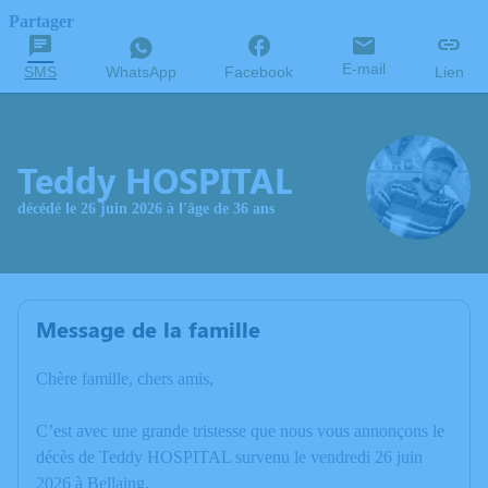
Partager
E-mail
SMS
WhatsApp
Facebook
Lien
Teddy HOSPITAL
décédé le 26 juin 2026 à l'âge de 36 ans
Message de la famille
Chère famille, chers amis,
C’est avec une grande tristesse que nous vous annonçons le
décès de Teddy HOSPITAL survenu le vendredi 26 juin
2026 à Bellaing.