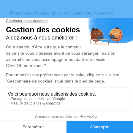
Nous vous invitons à utiliser cet espace pour laisser vos
condoléances, partager des photos souvenirs, une anecdote
ou exprimer vos pensées à travers des poèmes ou des textes.
Cet endroit est un lieu d'expression dédié à honorer la
mémoire de Thérèse FULIER.
Un service de plantation d’arbre hommage est
disponible
ici
.
Je rends hommage
Cérémonie religieuse
mardi 03 mars 2026 à 11h00
Église Sainte Barbe d'Anzin
5
59410 Anzin
Faire-part
Hommages