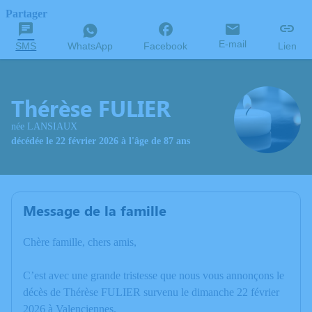
Partager
E-mail
SMS
WhatsApp
Facebook
Lien
Thérèse FULIER
née LANSIAUX
décédée le 22 février 2026 à l'âge de 87 ans
Message de la famille
Chère famille, chers amis,
C’est avec une grande tristesse que nous vous annonçons le
décès de Thérèse FULIER survenu le dimanche 22 février
2026 à Valenciennes.