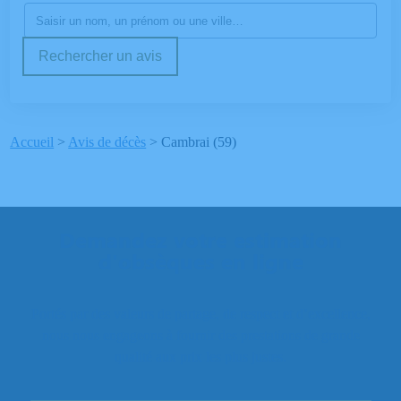
Rechercher un avis
Accueil
>
Avis de décès
>
Cambrai (59)
Demandez votre estimation
d'obsèques en ligne
Portés par des valeurs de partage, de respect et d’excellence,
nous nous engageons à fournir des prestations de grande
qualité aux prix les plus justes.