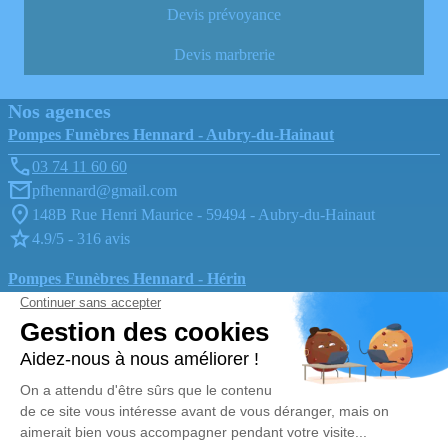
Devis prévoyance
Devis marbrerie
Nos agences
Pompes Funèbres Hennard - Aubry-du-Hainaut
03 74 11 60 60
pfhennard@gmail.com
148B Rue Henri Maurice - 59494 - Aubry-du-Hainaut
4.9/5 - 316 avis
Pompes Funèbres Hennard - Hérin
03 74 11 70 56
pfhennard@gmail.com
42, Rue Jean-Jacques Rousseau - 59195 - Hérin
4.9/5 - 290 avis
Nos Services
Liens utiles
Organiser des obsèques
Avis de décès