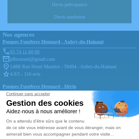
Devis prévoyance
Devis marbrerie
Nos agences
Pompes Funèbres Hennard - Aubry-du-Hainaut
03 74 11 60 60
pfhennard@gmail.com
148B Rue Henri Maurice - 59494 - Aubry-du-Hainaut
4.9/5 - 316 avis
Pompes Funèbres Hennard - Hérin
03 74 11 70 56
pfhennard@gmail.com
42, Rue Jean-Jacques Rousseau - 59195 - Hérin
4.9/5 - 290 avis
Nos Services
Liens utiles
Organiser des obsèques
Avis de décès