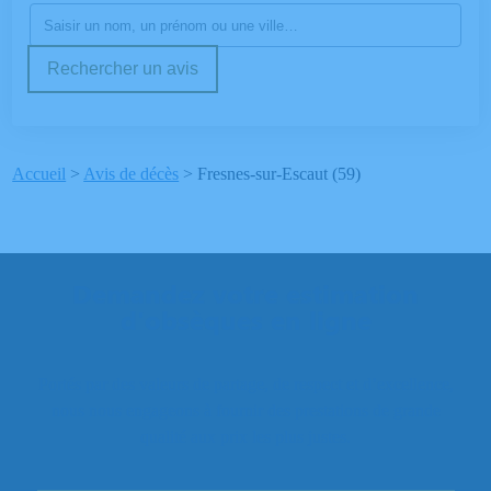
Rechercher un avis
Accueil
>
Avis de décès
>
Fresnes-sur-Escaut (59)
Demandez votre estimation
d'obsèques en ligne
Portés par des valeurs de partage, de respect et d’excellence,
nous nous engageons à fournir des prestations de grande
qualité aux prix les plus justes.