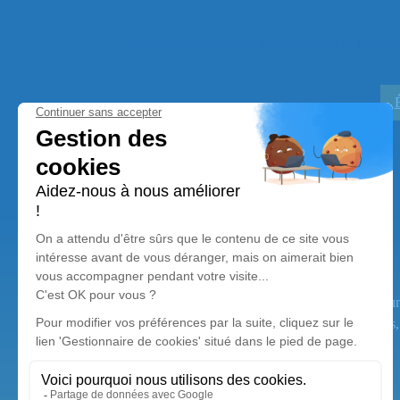
Portés par des valeurs de partage, de respect et
Pompes Funèbres Hennard
Nos équipes vous aident à honorer la mémoire de la personne défun
dans le respect de ses volontés, de ses valeurs et de ses convictio