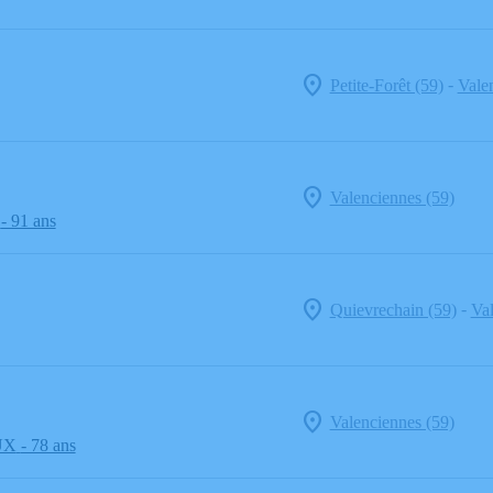
-
Petite-Forêt (59)
Vale
Valenciennes (59)
- 91 ans
-
Quievrechain (59)
Val
Valenciennes (59)
UX
- 78 ans