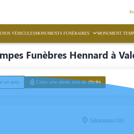
Pe
E
NOS VÉHICULES
MONUMENTS FUNÉRAIRES
MONUMENT TEMP
mpes Funèbres Hennard à Vale
r un avis
Créer une alerte avis de décès
Valenciennes (59)