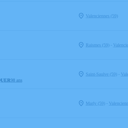
Valenciennes (59)
-
Raismes (59)
Valenci
-
Saint-Saulve (59)
Val
RQUER
98 ans
-
Marly (59)
Valencienn