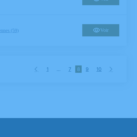
Voir
ennes (59)
1
…
7
8
9
10