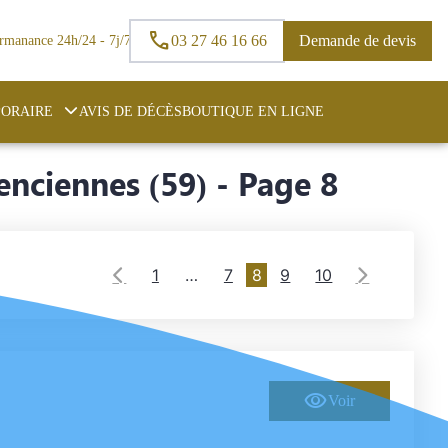
03 27 46 16 66
Demande de devis
rmanance 24h/24 - 7j/7
ORAIRE
AVIS DE DÉCÈS
BOUTIQUE EN LIGNE
nciennes (59) - Page 8
1
…
7
8
9
10
Voir