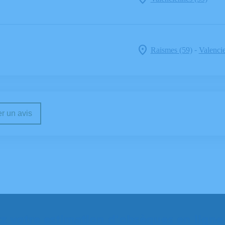
-
Raismes (59)
Valenci
r un avis
 votre estimation d'obsèques en ligne