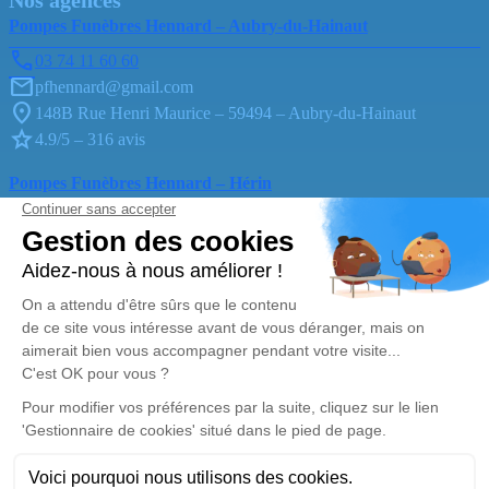
Pompes Funèbres Hennard – Aubry-du-Hainaut
03 74 11 60 60
pfhennard@gmail.com
148B Rue Henri Maurice – 59494 – Aubry-du-Hainaut
4.9/5 – 316 avis
Pompes Funèbres Hennard – Hérin
03 74 11 70 56
pfhennard@gmail.com
42, Rue Jean-Jacques Rousseau – 59195 – Hérin
4.9/5 – 290 avis
Nos Services
Liens utiles
Organiser des obsèques
Avis de décès
Monuments funéraires
Demande de rendez-vous en
agence
Services aux familles
Nos réseaux sociaux
Mentions légales