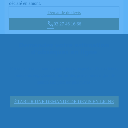
déclaré en amont.
Demande de devis
03 27 46 16 66
Demandez votre estimation
d’obsèques en ligne
Portés par des valeurs de partage, de respect et d’excellence,
nous nous engageons à fournir des prestations de grande
qualité aux prix les plus justes.
ÉTABLIR UNE DEMANDE DE DEVIS EN LIGNE